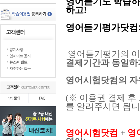
영어듣기도 학습하
하고!
영어듣기평가닷
공지사항
영어듣기평가의 이
업데이트 공지
결제기간과 동일하
뉴스/이벤트
자주하는 질문
영어시험닷컴의 
(※ 이용권 결제 후
를 알려주시면 됩니
영어시험닷컴
+
영