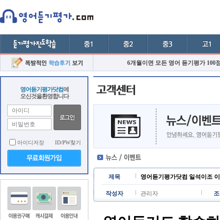
6개월이면 모든 영어 듣기평가 100
영어듣기평가닷컴
에
오신것을환영합니다
아이디저장
ID/PW찾기
제목
영어듣기평가닷컴 일석이조 
작성자
관리자
조