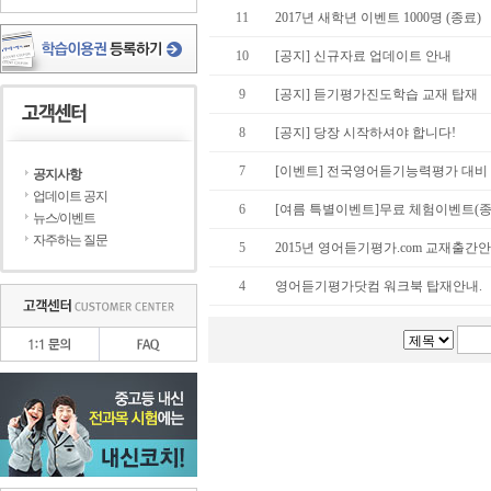
11
2017년 새학년 이벤트 1000명 (종료)
10
[공지] 신규자료 업데이트 안내
9
[공지] 듣기평가진도학습 교재 탑재
8
[공지] 당장 시작하셔야 합니다!
7
[이벤트] 전국영어듣기능력평가 대비
공지사항
업데이트 공지
6
[여름 특별이벤트]무료 체험이벤트(종
뉴스/이벤트
자주하는 질문
5
2015년 영어듣기평가.com 교재출간
4
영어듣기평가닷컴 워크북 탑재안내.