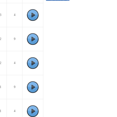
3
4
2
9
2
4
1
9
1
4