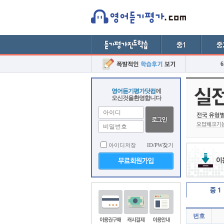
영어듣기평가닷컴
에
오신것을환영합니다
아이디저장
ID/PW찾기
번호