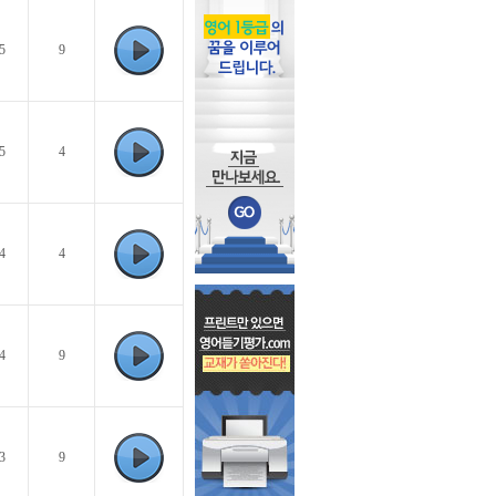
5
9
5
4
4
4
4
9
3
9