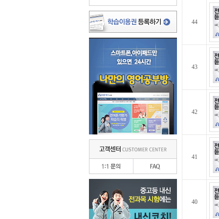
44
43
42
41
40