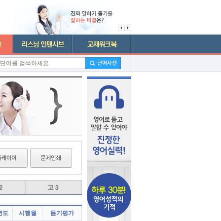
년도
시행월
듣기평가