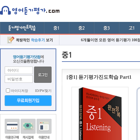
6개월이면 모든 영어 듣기평가 100
영어듣기평가닷컴
에
오신것을환영합니다
[중1] 듣기평가진도학습 Part1
아이디저장
ID/PW찾기