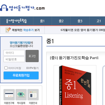
6개월이면 모든 영어 듣기평가 100
영어듣기평가닷컴
에
오신것을환영합니다
[중1] 듣기평가진도학습 Part1
아이디저장
ID/PW찾기