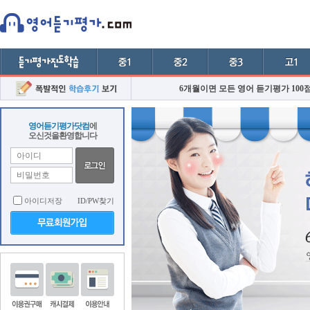
6개월이면 모든 영어 듣기평가 100
영어듣기평가닷컴
에
오신것을환영합니다
아이디저장
ID/PW찾기