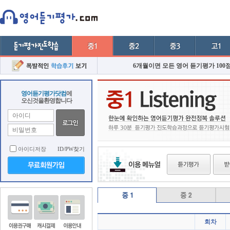
6개월이면 모든 영어 듣기평가 100
영어듣기평가닷컴
에
오신것을환영합니다
아이디저장
ID/PW찾기
회차