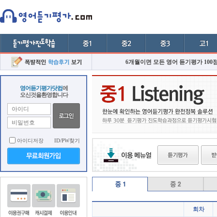
6개월이면 모든 영어 듣기평가 100
영어듣기평가닷컴
에
오신것을환영합니다
아이디저장
ID/PW찾기
회차