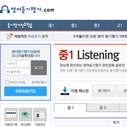
6개월이면 모든 영어 듣기평가 100
영어듣기평가닷컴
에
오신것을환영합니다
아이디저장
ID/PW찾기
회차