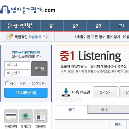
6개월이면 모든 영어 듣기평가 100
영어듣기평가닷컴
에
오신것을환영합니다
아이디저장
ID/PW찾기
회차