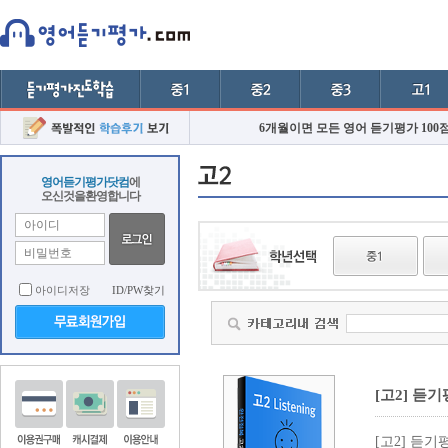
6개월이면 모든 영어 듣기평가 100
영어듣기평가닷컴
에
오신것을환영합니다
아이디저장
ID/PW찾기
[고2] 듣기
[고2] 듣기